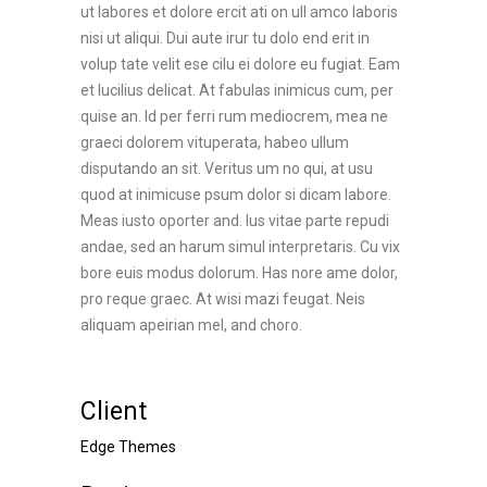
ut labores et dolore ercit ati on ull amco laboris
nisi ut aliqui. Dui aute irur tu dolo end erit in
volup tate velit ese cilu ei dolore eu fugiat. Eam
et lucilius delicat. At fabulas inimicus cum, per
quise an. Id per ferri rum mediocrem, mea ne
graeci dolorem vituperata, habeo ullum
disputando an sit. Veritus um no qui, at usu
quod at inimicuse psum dolor si dicam labore.
Meas iusto oporter and. Ius vitae parte repudi
andae, sed an harum simul interpretaris. Cu vix
bore euis modus dolorum. Has nore ame dolor,
pro reque graec. At wisi mazi feugat. Neis
aliquam apeirian mel, and choro.
Client
Edge Themes