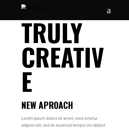
TRULY
CREATIV
E
NEW APROACH
Lorem ipsum dolors sit amet, cons ectetur
adipisci elit, sed do eiusmod tempor inc ididunt