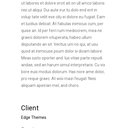
ut labores et dolore ercit ati on ull amco laboris
nisi ut aliqui. Dui aute irur tu dolo end erit in
volup tate velit ese cilu ei dolore eu fugiat. Eam
et lucilius delicat. At fabulas inimicus cum, per
quise an. Id per ferri rum mediocrem, mea ne
graeci dolorem vituperata, habeo ullum
disputando an sit. Veritus um no qui, at usu
quod at inimicuse psum dolor si dicam labore.
Meas iusto oporter and. Ius vitae parte repudi
andae, sed an harum simul interpretaris. Cu vix
bore euis modus dolorum. Has nore ame dolor,
pro reque graec. At wisi mazi feugat. Neis
aliquam apeirian mel, and choro.
Client
Edge Themes